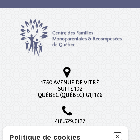
1750 AVENUE DE VITRÉ
SUITE 102
QUÉBEC (QUÉBEC) G1J 1Z6
418.529.0137
*AU C.F.M.R.Q. LE RESPONSABLE DE LA
+
Politique de cookies